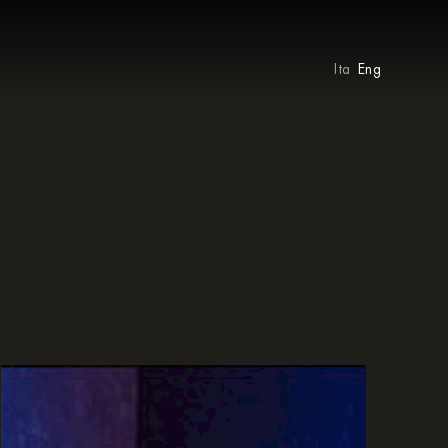
Ita
Eng